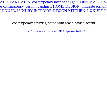
ATTLEANITALIA
,
contemporary interior design
,
COPPER ACCEN
ior contemporary
,
design scandinav
,
HOME DESIGN
,
influente scandi
 HOUSE
,
LUXURY INTERIOR DESIGN KITCHEN
,
LUXURY I
contemporary amazing house with scandinavian accent
https://www.uar-bna.ro/2021/proiecte/17/