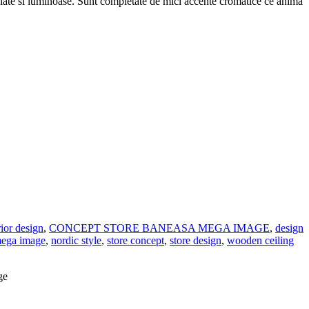
stelate si luminoase. Sunt completate de mici accente cromatice ce anima
ior design
,
CONCEPT STORE BANEASA MEGA IMAGE
,
design
ega image
,
nordic style
,
store concept
,
store design
,
wooden ceiling
ge