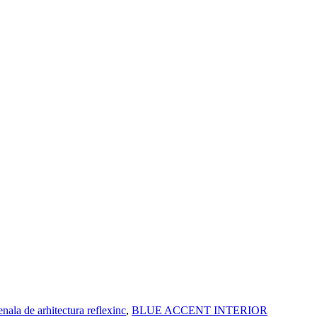
enala de arhitectura reflexinc
,
BLUE ACCENT INTERIOR