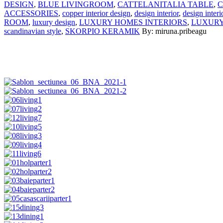
DESIGN
,
BLUE LIVINGROOM
,
CATTELANITALIA TABLE
,
C
ACCESSORIES
,
copper interior design
,
design interior
,
design inter
ROOM
,
luxury design
,
LUXURY HOMES INTERIORS
,
LUXURY
scandinavian style
,
SKORPIO KERAMIK
By: miruna.pribeagu