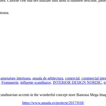
ginea. Culorile cele mai des utilizate sunt albul si nuantele deschise, pa
enoasa.
:
amenajare interioara
,
anuala de arhitectura
,
comercial
,
commercial inter
,
Fromagerie
,
influente scandinave
,
INTERIOR DESIGN NORDIC
,
m
candinavian accents in the wonderful concept store Baneasa Mega Ima
https://www.anuala.ro/proiecte/2017/018/