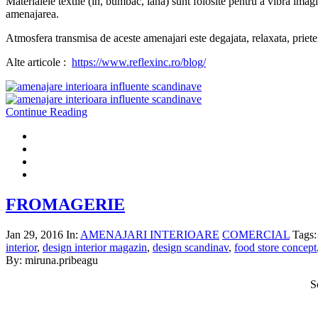
Materialele textile (in, bumbac, lana) sunt folosite pentru a vibra ima
amenajarea.
Atmosfera transmisa de aceste amenajari este degajata, relaxata, priet
Alte articole :
https://www.reflexinc.ro/blog/
Continue Reading
FROMAGERIE
Jan 29, 2016
In:
AMENAJARI INTERIOARE
COMERCIAL
Tags
interior
,
design interior magazin
,
design scandinav
,
food store concept
By: miruna.pribeagu
S