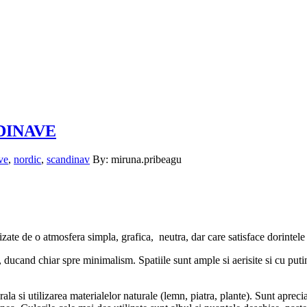
DINAVE
ve
,
nordic
,
scandinav
By: miruna.pribeagu
ate de o atmosfera simpla, grafica, neutra, dar care satisface dorintele t
te, ducand chiar spre minimalism. Spatiile sunt ample si aerisite si cu pu
ala si utilizarea materialelor naturale (lemn, piatra, plante). Sunt apreci